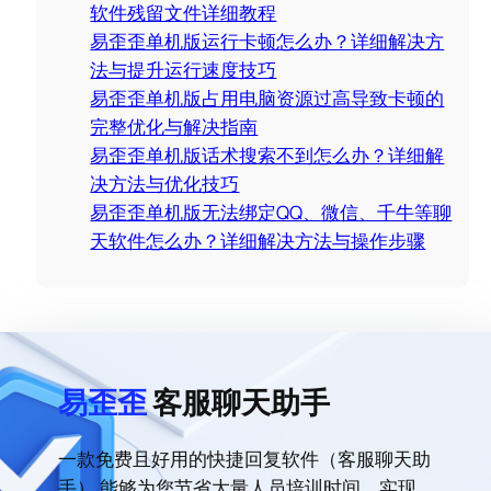
h
软件残留文件详细教程
易歪歪单机版运行卡顿怎么办？详细解决方
法与提升运行速度技巧
易歪歪单机版占用电脑资源过高导致卡顿的
完整优化与解决指南
易歪歪单机版话术搜索不到怎么办？详细解
决方法与优化技巧
易歪歪单机版无法绑定QQ、微信、千牛等聊
天软件怎么办？详细解决方法与操作步骤
易歪歪
客服聊天助手
一款免费且好用的快捷回复软件（客服聊天助
手）,能够为您节省大量人员培训时间，实现