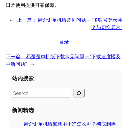
日常使用提供可靠保障。
←
上一篇：
易歪歪单机版常见问题 — “多账号登录冲
突与切换异常”
目录
下一篇：
易歪歪单机版下载常见问题 — “下载速度慢及
中断问题”
→
站内搜索
S
e
a
新闻精选
r
c
易歪歪单机版卸载不干净怎么办？彻底删除