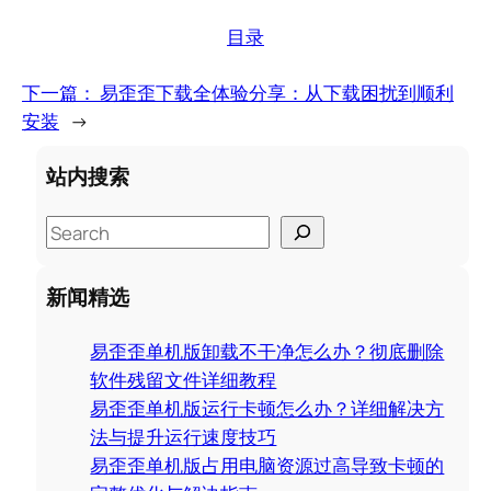
目录
下一篇：
易歪歪下载全体验分享：从下载困扰到顺利
安装
→
站内搜索
S
e
a
新闻精选
r
c
易歪歪单机版卸载不干净怎么办？彻底删除
h
软件残留文件详细教程
易歪歪单机版运行卡顿怎么办？详细解决方
法与提升运行速度技巧
易歪歪单机版占用电脑资源过高导致卡顿的