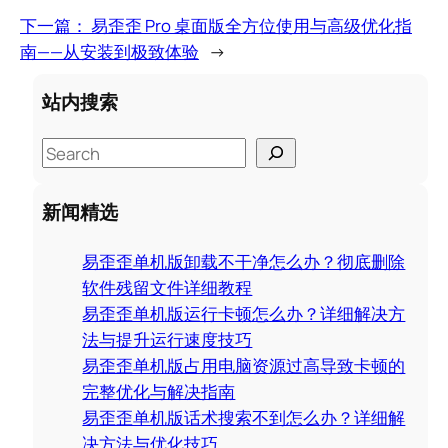
下一篇：
易歪歪 Pro 桌面版全方位使用与高级优化指
南——从安装到极致体验
→
站内搜索
S
e
a
新闻精选
r
c
易歪歪单机版卸载不干净怎么办？彻底删除
h
软件残留文件详细教程
易歪歪单机版运行卡顿怎么办？详细解决方
法与提升运行速度技巧
易歪歪单机版占用电脑资源过高导致卡顿的
完整优化与解决指南
易歪歪单机版话术搜索不到怎么办？详细解
决方法与优化技巧