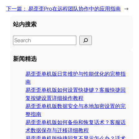
下一篇：
易歪歪Pro在远程团队协作中的应用指南
→
站内搜索
S
e
a
新闻精选
r
c
易歪歪单机版日常维护与性能优化的完整指
h
南
易歪歪单机版如何设置快捷键？客服快捷回
复按键设置详细操作教程
易歪歪单机版数据安全与本地加密设置的完
整指南
易歪歪单机版如何备份和恢复话术？客服话
术数据保存与迁移详细教程
易歪歪单机版快捷回复不显示怎么办？话术