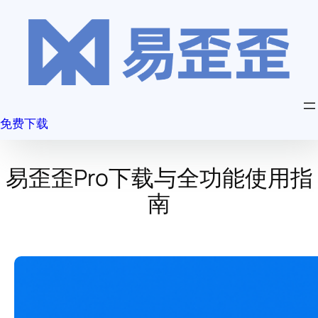
跳
至
内
容
免费下载
易歪歪Pro下载与全功能使用指
南