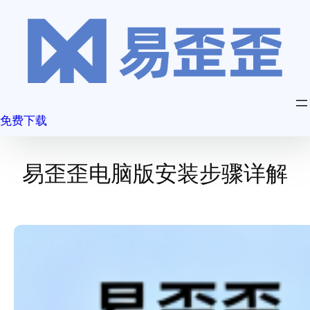
跳
至
内
容
免费下载
易歪歪电脑版安装步骤详解