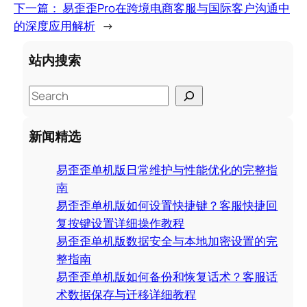
下一篇：
易歪歪Pro在跨境电商客服与国际客户沟通中
的深度应用解析
→
站内搜索
S
e
a
新闻精选
r
c
易歪歪单机版日常维护与性能优化的完整指
h
南
易歪歪单机版如何设置快捷键？客服快捷回
复按键设置详细操作教程
易歪歪单机版数据安全与本地加密设置的完
整指南
易歪歪单机版如何备份和恢复话术？客服话
术数据保存与迁移详细教程