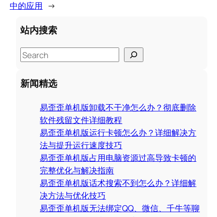
中的应用
→
站内搜索
S
e
a
新闻精选
r
c
易歪歪单机版卸载不干净怎么办？彻底删除
h
软件残留文件详细教程
易歪歪单机版运行卡顿怎么办？详细解决方
法与提升运行速度技巧
易歪歪单机版占用电脑资源过高导致卡顿的
完整优化与解决指南
易歪歪单机版话术搜索不到怎么办？详细解
决方法与优化技巧
易歪歪单机版无法绑定QQ、微信、千牛等聊