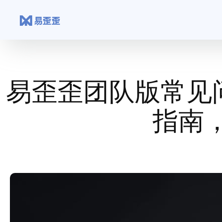
跳
至
内
容
易歪歪团队版常见
指南