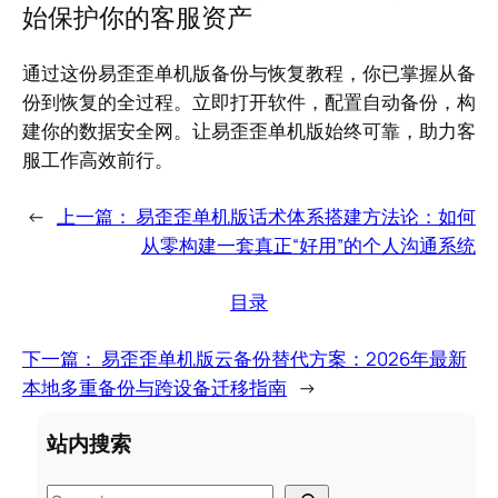
始保护你的客服资产
通过这份易歪歪单机版备份与恢复教程，你已掌握从备
份到恢复的全过程。立即打开软件，配置自动备份，构
建你的数据安全网。让易歪歪单机版始终可靠，助力客
服工作高效前行。
←
上一篇：
易歪歪单机版话术体系搭建方法论：如何
从零构建一套真正“好用”的个人沟通系统
目录
下一篇：
易歪歪单机版云备份替代方案：2026年最新
本地多重备份与跨设备迁移指南
→
站内搜索
S