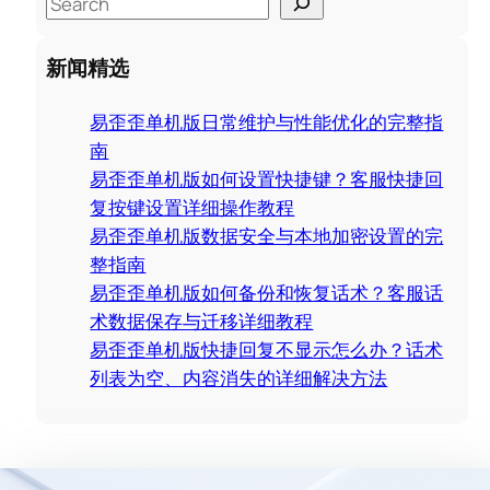
e
a
新闻精选
r
c
易歪歪单机版日常维护与性能优化的完整指
h
南
易歪歪单机版如何设置快捷键？客服快捷回
复按键设置详细操作教程
易歪歪单机版数据安全与本地加密设置的完
整指南
易歪歪单机版如何备份和恢复话术？客服话
术数据保存与迁移详细教程
易歪歪单机版快捷回复不显示怎么办？话术
列表为空、内容消失的详细解决方法