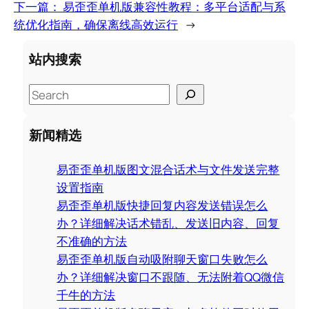
下一篇：
易歪歪单机版兼容性教程：多平台适配与系
统优化指南，确保离线高效运行
→
站内搜索
S
e
a
新闻精选
r
c
易歪歪单机版图文混合话术与文件发送完整
h
设置指南
易歪歪单机版快捷回复内容发送错误怎么
办？详细解决话术错乱、发送旧内容、回复
不准确的方法
易歪歪单机版自动吸附聊天窗口失败怎么
办？详细解决窗口不跟随、无法附着QQ微信
千牛的方法