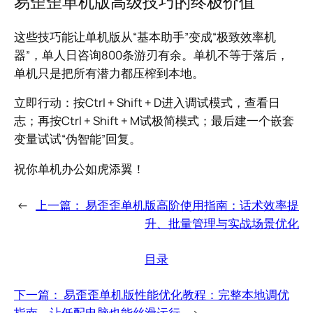
易歪歪单机版高级技巧的终极价值
这些技巧能让单机版从“基本助手”变成“极致效率机
器”，单人日咨询800条游刃有余。单机不等于落后，
单机只是把所有潜力都压榨到本地。
立即行动：按Ctrl + Shift + D进入调试模式，查看日
志；再按Ctrl + Shift + M试极简模式；最后建一个嵌套
变量试试“伪智能”回复。
祝你单机办公如虎添翼！
←
上一篇：
易歪歪单机版高阶使用指南：话术效率提
升、批量管理与实战场景优化
目录
下一篇：
易歪歪单机版性能优化教程：完整本地调优
指南，让低配电脑也能丝滑运行
→