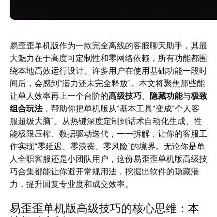
易歪歪单机版作为一款完全离线的客服聊天助手，其最
大魅力在于高度可定制性和零网络依赖，所有功能都围
绕本地高效运行设计。许多用户在使用基础功能一段时
间后，会感到“潜力还未完全释放”。本文将聚焦那些能
让单人效率再上一个台阶的
高级技巧
、
隐藏功能
与
极致
组合玩法
，帮助你把单机版从“基本工具”变成“个人客
服超级大脑”。从热键深度定制到话术自动化生成、性
能极限压榨、数据驱动迭代，一一拆解，让你的客服工
作实现“零延迟、零浪费、零风险”的境界。无论你是单
人全职客服还是小团队用户，这份易歪歪单机版高级技
巧合集都能让你避开常规用法，挖掘出软件的隐藏潜
力，提升回复专业度和成交效率。
易歪歪单机版高级技巧的核心思维：本