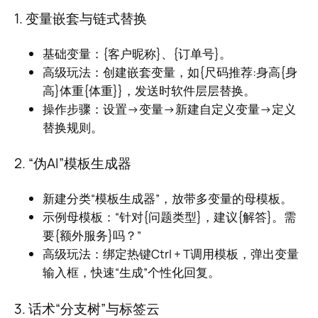
1. 变量嵌套与链式替换
基础变量：{客户昵称}、{订单号}。
高级玩法：创建嵌套变量，如{尺码推荐:身高{身
高}体重{体重}}，发送时软件层层替换。
操作步骤：设置→变量→新建自定义变量→定义
替换规则。
2. “伪AI”模板生成器
新建分类“模板生成器”，放带多变量的母模板。
示例母模板：“针对{问题类型}，建议{解答}。需
要{额外服务}吗？”
高级玩法：绑定热键Ctrl + T调用模板，弹出变量
输入框，快速“生成”个性化回复。
3. 话术“分支树”与标签云