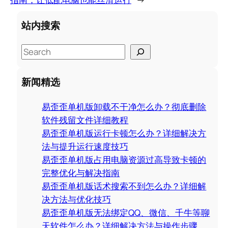
站内搜索
S
e
a
新闻精选
r
c
易歪歪单机版卸载不干净怎么办？彻底删除
h
软件残留文件详细教程
易歪歪单机版运行卡顿怎么办？详细解决方
法与提升运行速度技巧
易歪歪单机版占用电脑资源过高导致卡顿的
完整优化与解决指南
易歪歪单机版话术搜索不到怎么办？详细解
决方法与优化技巧
易歪歪单机版无法绑定QQ、微信、千牛等聊
天软件怎么办？详细解决方法与操作步骤