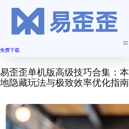
跳
至
内
容
免费下载
易歪歪单机版高级技巧合集：本
地隐藏玩法与极致效率优化指南