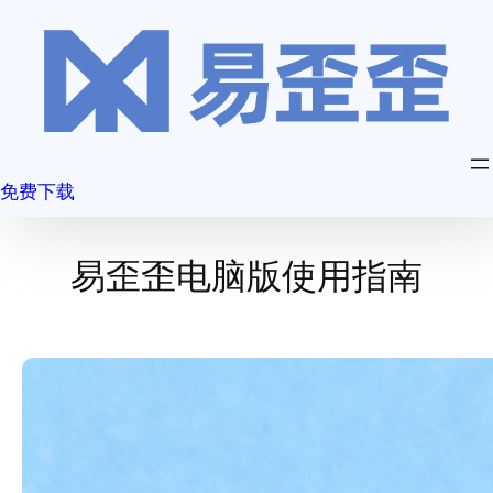
跳
至
内
容
免费下载
易歪歪电脑版使用指南