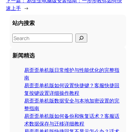
下一篇：
易歪歪电脑版安装指南：一步步教你如何快
速上手
→
站内搜索
S
e
a
新闻精选
r
c
易歪歪单机版日常维护与性能优化的完整指
h
南
易歪歪单机版如何设置快捷键？客服快捷回
复按键设置详细操作教程
易歪歪单机版数据安全与本地加密设置的完
整指南
易歪歪单机版如何备份和恢复话术？客服话
术数据保存与迁移详细教程
易歪歪单机版快捷回复不显示怎么办？话术