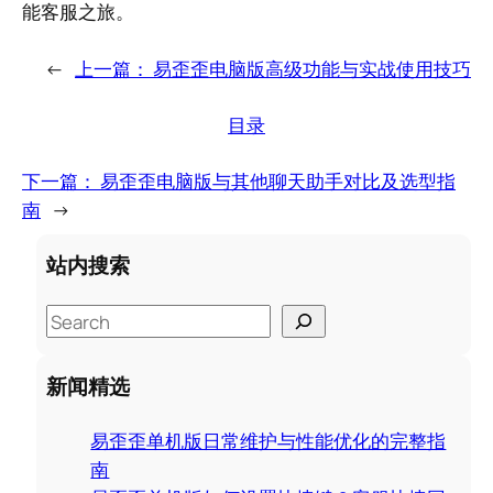
能客服之旅。
←
上一篇：
易歪歪电脑版高级功能与实战使用技巧
目录
下一篇：
易歪歪电脑版与其他聊天助手对比及选型指
南
→
站内搜索
S
e
a
新闻精选
r
c
易歪歪单机版日常维护与性能优化的完整指
h
南