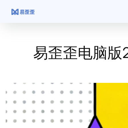
跳
至
内
容
易歪歪电脑版