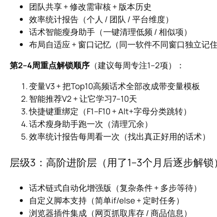
团队共享 + 修改需审核 + 版本历史
效率统计报告（个人 / 团队 / 平台维度）
话术智能瘦身助手（一键清理低频 / 相似项）
布局自适应 + 窗口记忆（同一软件不同窗口独立记
第2–4周重点解锁顺序
（建议每周专注1–2项）：
变量V3 + 把Top10高频话术全部改成带变量模板
智能推荐V2 + 让它学习7–10天
快捷键重绑定（F1–F10 + Alt+字母分类跳转）
话术瘦身助手跑一次（清理冗余）
效率统计报告每周看一次（找出真正好用的话术）
层级3：高阶进阶层（用了1–3个月后逐步解锁
话术链式自动化增强版（复杂条件 + 多步等待）
自定义脚本支持（简单if/else + 定时任务）
浏览器插件集成（网页抓取库存 / 商品信息）