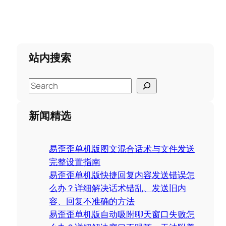
站内搜索
S
e
a
新闻精选
r
c
易歪歪单机版图文混合话术与文件发送
h
完整设置指南
易歪歪单机版快捷回复内容发送错误怎
么办？详细解决话术错乱、发送旧内
容、回复不准确的方法
易歪歪单机版自动吸附聊天窗口失败怎