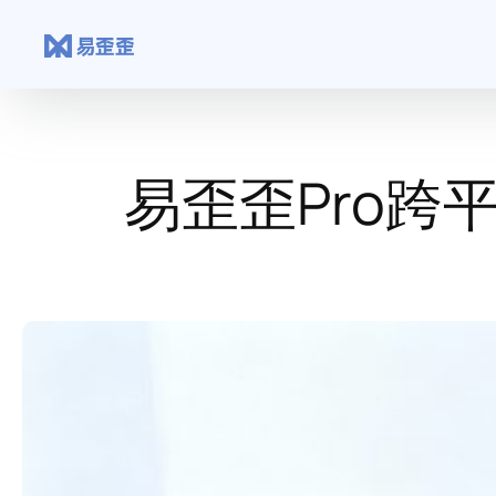
跳
至
内
容
易歪歪Pro