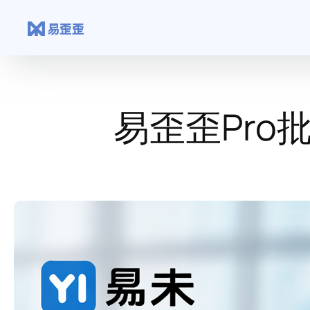
跳
至
内
容
易歪歪Pr