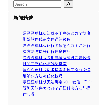
S
e
a
新闻精选
r
c
易歪歪单机版卸载不干净怎么办？彻底
h
删除软件残留文件详细教程
易歪歪单机版运行卡顿怎么办？详细解
决方法与提升运行速度技巧
易歪歪单机版占用电脑资源过高导致卡
顿的完整优化与解决指南
易歪歪单机版话术搜索不到怎么办？详
细解决方法与优化技巧
易歪歪单机版无法绑定QQ、微信、千牛
等聊天软件怎么办？详细解决方法与操
作步骤