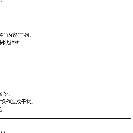
签”“内容”三列。
类树状结构。
备份。
对操作造成干扰。
范。