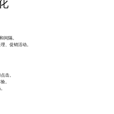
化
序和间隔。
处理、促销活动。
和点击。
体验。
畅。