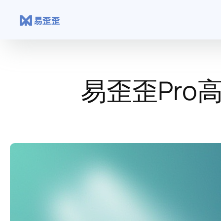
跳
至
内
容
易歪歪Pr