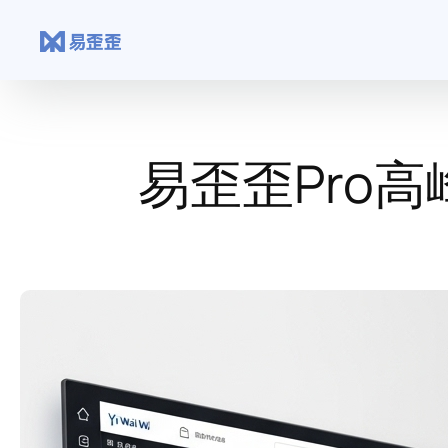
跳
至
内
容
易歪歪Pro