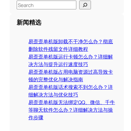
S
e
a
新闻精选
r
c
易歪歪单机版卸载不干净怎么办？彻底
h
删除软件残留文件详细教程
易歪歪单机版运行卡顿怎么办？详细解
决方法与提升运行速度技巧
易歪歪单机版占用电脑资源过高导致卡
顿的完整优化与解决指南
易歪歪单机版话术搜索不到怎么办？详
细解决方法与优化技巧
易歪歪单机版无法绑定QQ、微信、千牛
等聊天软件怎么办？详细解决方法与操
作步骤