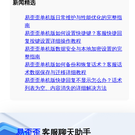
新闻精选
r
c
易歪歪单机版日常维护与性能优化的完整指
h
南
易歪歪单机版如何设置快捷键？客服快捷回
复按键设置详细操作教程
易歪歪单机版数据安全与本地加密设置的完
整指南
易歪歪单机版如何备份和恢复话术？客服话
术数据保存与迁移详细教程
易歪歪单机版快捷回复不显示怎么办？话术
列表为空、内容消失的详细解决方法
易歪歪
客服聊天助手