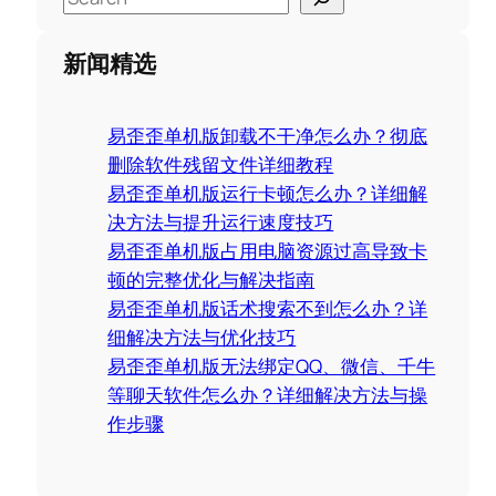
e
a
新闻精选
r
c
易歪歪单机版卸载不干净怎么办？彻底
h
删除软件残留文件详细教程
易歪歪单机版运行卡顿怎么办？详细解
决方法与提升运行速度技巧
易歪歪单机版占用电脑资源过高导致卡
顿的完整优化与解决指南
易歪歪单机版话术搜索不到怎么办？详
细解决方法与优化技巧
易歪歪单机版无法绑定QQ、微信、千牛
等聊天软件怎么办？详细解决方法与操
作步骤