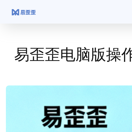
跳
至
内
容
易歪歪电脑版操