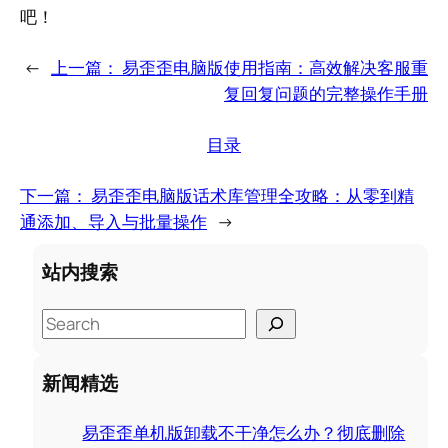
吧！
←
上一篇：
易歪歪电脑版使用指南：高效解决客服重
复回复问题的完整操作手册
目录
下一篇：
易歪歪电脑版话术库管理全攻略：从零到精
通添加、导入与批量操作
→
站内搜索
S
e
a
新闻精选
r
c
易歪歪单机版卸载不干净怎么办？彻底删除