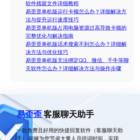
h
软件残留文件详细教程
易歪歪单机版运行卡顿怎么办？详细解决方
法与提升运行速度技巧
易歪歪单机版占用电脑资源过高导致卡顿的
完整优化与解决指南
易歪歪单机版话术搜索不到怎么办？详细解
决方法与优化技巧
易歪歪单机版无法绑定QQ、微信、千牛等聊
天软件怎么办？详细解决方法与操作步骤
易歪歪
客服聊天助手
一款免费且好用的快捷回复软件（客服聊天助
手）,能够为您节省大量人员培训时间，实现