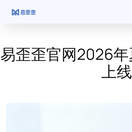
跳
至
内
容
易歪歪官网2026
上线