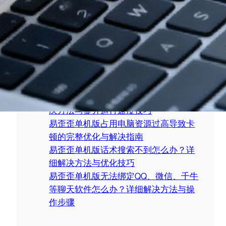
S
e
a
新闻精选
r
c
易歪歪单机版卸载不干净怎么办？彻底
h
删除软件残留文件详细教程
易歪歪单机版运行卡顿怎么办？详细解
决方法与提升运行速度技巧
易歪歪单机版占用电脑资源过高导致卡
顿的完整优化与解决指南
易歪歪单机版话术搜索不到怎么办？详
细解决方法与优化技巧
易歪歪单机版无法绑定QQ、微信、千牛
等聊天软件怎么办？详细解决方法与操
作步骤