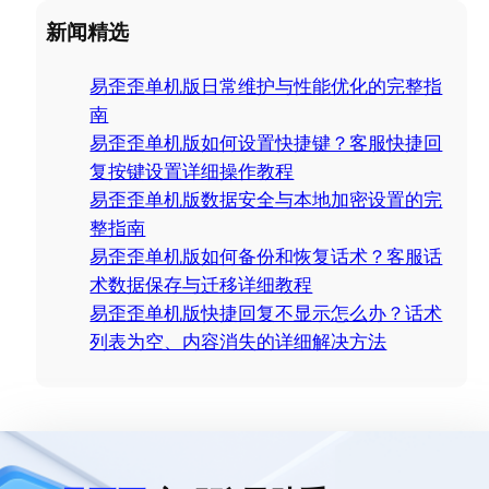
a
新闻精选
r
c
易歪歪单机版日常维护与性能优化的完整指
h
南
易歪歪单机版如何设置快捷键？客服快捷回
复按键设置详细操作教程
易歪歪单机版数据安全与本地加密设置的完
整指南
易歪歪单机版如何备份和恢复话术？客服话
术数据保存与迁移详细教程
易歪歪单机版快捷回复不显示怎么办？话术
列表为空、内容消失的详细解决方法