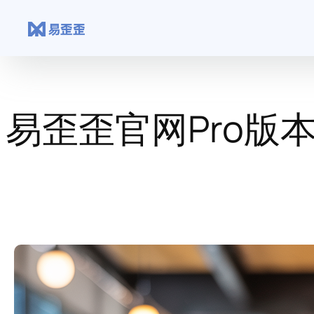
跳
至
内
容
易歪歪官网Pro