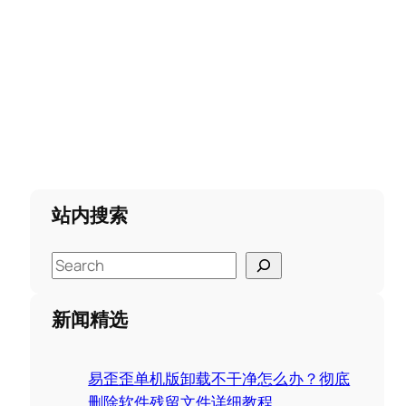
站内搜索
S
e
a
新闻精选
r
c
易歪歪单机版卸载不干净怎么办？彻底
h
删除软件残留文件详细教程