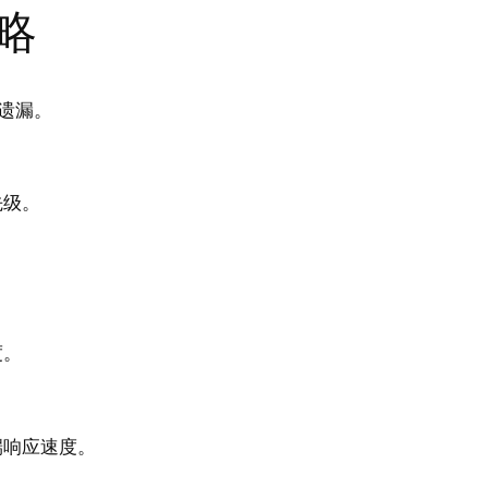
略
遗漏。
先级。
。
度。
端响应速度。