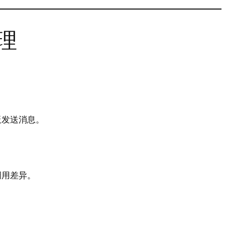
理
板发送消息。
调用差异。