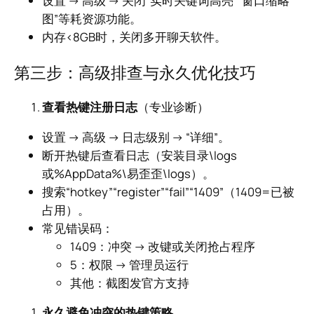
设置 → 高级 → 关闭“实时关键词高亮”“窗口缩略
图”等耗资源功能。
内存<8GB时，关闭多开聊天软件。
第三步：高级排查与永久优化技巧
查看热键注册日志
（专业诊断）
设置 → 高级 → 日志级别 → “详细”。
断开热键后查看日志（安装目录\logs
或%AppData%\易歪歪\logs）。
搜索“hotkey”“register”“fail”“1409”（1409=已被
占用）。
常见错误码：
1409：冲突 → 改键或关闭抢占程序
5：权限 → 管理员运行
其他：截图发官方支持
永久避免冲突的热键策略