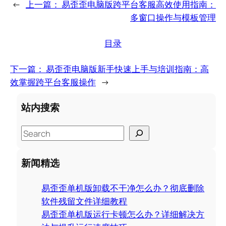
←
上一篇：
易歪歪电脑版跨平台客服高效使用指南：
多窗口操作与模板管理
目录
下一篇：
易歪歪电脑版新手快速上手与培训指南：高
效掌握跨平台客服操作
→
站内搜索
S
e
a
新闻精选
r
c
易歪歪单机版卸载不干净怎么办？彻底删除
h
软件残留文件详细教程
易歪歪单机版运行卡顿怎么办？详细解决方