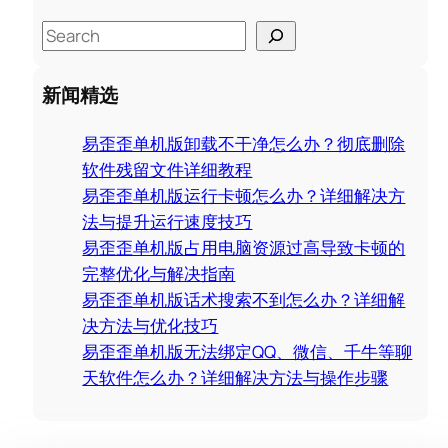
S
e
a
新闻精选
r
c
易歪歪单机版卸载不干净怎么办？彻底删除
h
软件残留文件详细教程
易歪歪单机版运行卡顿怎么办？详细解决方
法与提升运行速度技巧
易歪歪单机版占用电脑资源过高导致卡顿的
完整优化与解决指南
易歪歪单机版话术搜索不到怎么办？详细解
决方法与优化技巧
易歪歪单机版无法绑定QQ、微信、千牛等聊
天软件怎么办？详细解决方法与操作步骤