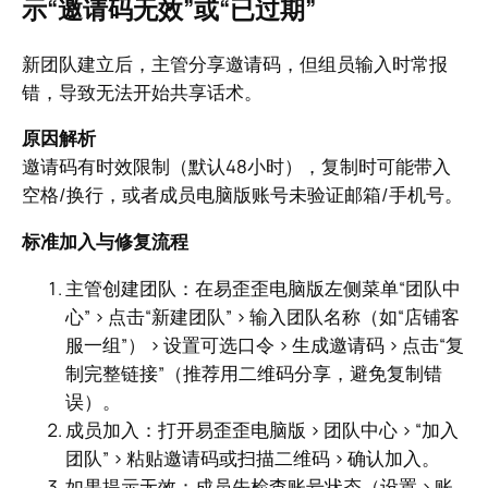
示“邀请码无效”或“已过期”
新团队建立后，主管分享邀请码，但组员输入时常报
错，导致无法开始共享话术。
原因解析
邀请码有时效限制（默认48小时），复制时可能带入
空格/换行，或者成员电脑版账号未验证邮箱/手机号。
标准加入与修复流程
主管创建团队：在易歪歪电脑版左侧菜单“团队中
心” > 点击“新建团队” > 输入团队名称（如“店铺客
服一组”） > 设置可选口令 > 生成邀请码 > 点击“复
制完整链接”（推荐用二维码分享，避免复制错
误）。
成员加入：打开易歪歪电脑版 > 团队中心 > “加入
团队” > 粘贴邀请码或扫描二维码 > 确认加入。
如果提示无效：成员先检查账号状态（设置 > 账