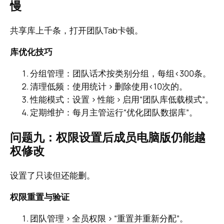
慢
共享库上千条，打开团队Tab卡顿。
库优化技巧
分组管理：团队话术按类别分组，每组<300条。
清理低频：使用统计 > 删除使用<10次的。
性能模式：设置 > 性能 > 启用“团队库低载模式”。
定期维护：每月主管运行“优化团队数据库”。
问题九：权限设置后成员电脑版仍能越
权修改
设置了只读但还能删。
权限重置与验证
团队管理 > 全员权限 > “重置并重新分配”。