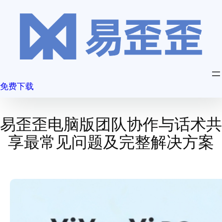
跳
至
内
容
免费下载
易歪歪电脑版团队协作与话术共
享最常见问题及完整解决方案