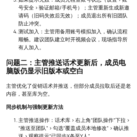
号安全 > 验证邮箱/手机号）；主管重新生成新邀
请码（旧码失效后无效）；成员退出所有旧团队
防止冲突。
测试加入：主管用备用账号模拟加入，确认流程
顺畅。建议团队建立时开视频会议，现场指导所
有人加入。
问题二：主管推送话术更新后，成员电
脑版仍显示旧版本或空白
主管优化了促销话术并推送，但部分成员拉取后还是老
内容，甚至库为空。
同步机制与强制更新方法
主管推送操作：话术库 > 右上角“团队操作”下拉 >
“推送至团队” > 勾选“覆盖成员本地修改” > 确认推
送 > 观察提示“已同步X条至Y人”。