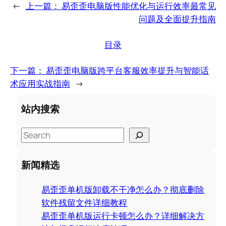
←
上一篇：
易歪歪电脑版性能优化与运行效率最常见
问题及全面提升指南
目录
下一篇：
易歪歪电脑版跨平台客服效率提升与智能话
术应用实战指南
→
站内搜索
S
e
a
新闻精选
r
c
易歪歪单机版卸载不干净怎么办？彻底删除
h
软件残留文件详细教程
易歪歪单机版运行卡顿怎么办？详细解决方