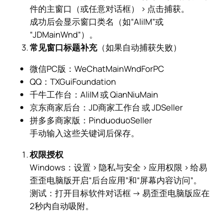
件的主窗口（或任意对话框） > 点击捕获。
成功后会显示窗口类名（如“AliIM”或
“JDMainWnd”）。
常见窗口标题补充
（如果自动捕获失败）
微信PC版：WeChatMainWndForPC
QQ：TXGuiFoundation
千牛工作台：AliIM 或 QianNiuMain
京东商家后台：JD商家工作台 或 JDSeller
拼多多商家版：PinduoduoSeller
手动输入这些关键词后保存。
权限授权
Windows：设置 > 隐私与安全 > 应用权限 > 给易
歪歪电脑版开启“后台应用”和“屏幕内容访问”。
测试：打开目标软件对话框 → 易歪歪电脑版应在
2秒内自动吸附。