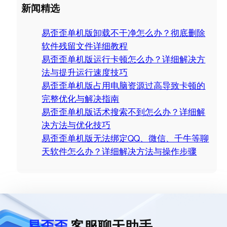
a
新闻精选
r
c
易歪歪单机版卸载不干净怎么办？彻底删除
h
软件残留文件详细教程
易歪歪单机版运行卡顿怎么办？详细解决方
法与提升运行速度技巧
易歪歪单机版占用电脑资源过高导致卡顿的
完整优化与解决指南
易歪歪单机版话术搜索不到怎么办？详细解
决方法与优化技巧
易歪歪单机版无法绑定QQ、微信、千牛等聊
天软件怎么办？详细解决方法与操作步骤
易歪歪
客服聊天助手