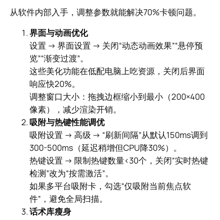
从软件内部入手，调整参数就能解决70%卡顿问题。
界面与动画优化
设置 → 界面设置 → 关闭“动态动画效果”“悬停预
览”“渐变过渡”。
这些美化功能在低配电脑上吃资源，关闭后界面
响应快20%。
调整窗口大小：拖拽边框缩小到最小（200×400
像素），减少渲染开销。
吸附与热键性能调优
吸附设置 → 高级 → “刷新间隔”从默认150ms调到
300-500ms（延迟稍增但CPU降30%）。
热键设置 → 限制热键数量<30个，关闭“实时热键
检测”改为“按需激活”。
如果多平台吸附卡，勾选“仅吸附当前焦点软
件”，避免全局扫描。
话术库瘦身