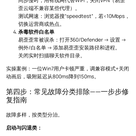
同步慢时，用有线网代替WiFi；关闭VPN（易歪
歪云端不兼容某些代理）。
测试网速：浏览器搜“speedtest”，若<10Mbps，
切换运营商或热点。
杀毒软件白名单
易歪歪常被误杀：打开360/Defender → 设置 →
例外/白名单 → 添加易歪歪安装路径和进程。
关闭实时扫描聊天软件目录。
实操案例：一位Win7用户卡顿严重，调兼容模式+关闭
动画后，吸附延迟从800ms降到150ms。
第四步：常见故障分类排除——一步步修
复指南
故障多样，按类型分治。
启动与闪退类：