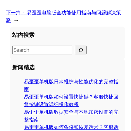
下一篇：
易歪歪电脑版全功能使用指南与问题解决策
略
→
站内搜索
S
e
a
新闻精选
r
c
易歪歪单机版日常维护与性能优化的完整指
h
南
易歪歪单机版如何设置快捷键？客服快捷回
复按键设置详细操作教程
易歪歪单机版数据安全与本地加密设置的完
整指南
易歪歪单机版如何备份和恢复话术？客服话