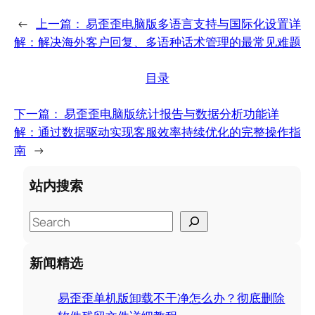
←
上一篇：
易歪歪电脑版多语言支持与国际化设置详
解：解决海外客户回复、多语种话术管理的最常见难题
目录
下一篇：
易歪歪电脑版统计报告与数据分析功能详
解：通过数据驱动实现客服效率持续优化的完整操作指
南
→
站内搜索
S
e
a
新闻精选
r
c
易歪歪单机版卸载不干净怎么办？彻底删除
h