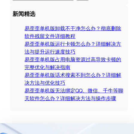
e
a
新闻精选
r
c
易歪歪单机版卸载不干净怎么办？彻底删除
h
软件残留文件详细教程
易歪歪单机版运行卡顿怎么办？详细解决方
法与提升运行速度技巧
易歪歪单机版占用电脑资源过高导致卡顿的
完整优化与解决指南
易歪歪单机版话术搜索不到怎么办？详细解
决方法与优化技巧
易歪歪单机版无法绑定QQ、微信、千牛等聊
天软件怎么办？详细解决方法与操作步骤