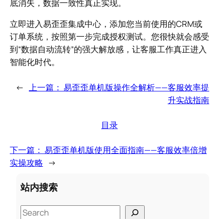
底消失，数据一致性真正实现。
立即进入易歪歪集成中心，添加您当前使用的CRM或
订单系统，按照第一步完成授权测试。您很快就会感受
到“数据自动流转”的强大解放感，让客服工作真正进入
智能化时代。
←
上一篇：
易歪歪单机版操作全解析——客服效率提
升实战指南
目录
下一篇：
易歪歪单机版使用全面指南——客服效率倍增
实操攻略
→
站内搜索
S