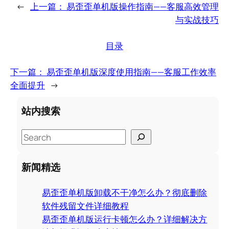
←
上一篇：
易歪歪单机版操作指南——客服高效管理
与实战技巧
目录
下一篇：
易歪歪单机版深度使用指南——客服工作效率
全面提升
→
站内搜索
S
e
a
新闻精选
r
c
易歪歪单机版卸载不干净怎么办？彻底删除
h
软件残留文件详细教程
易歪歪单机版运行卡顿怎么办？详细解决方