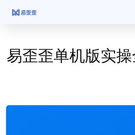
跳
至
内
容
易歪歪单机版实操