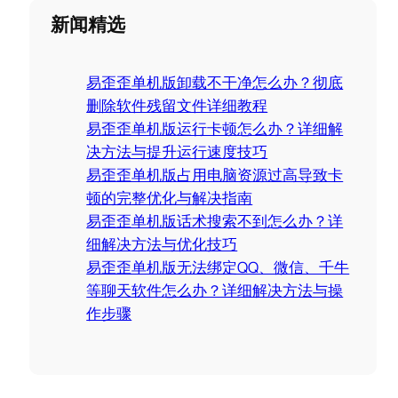
a
新闻精选
r
c
易歪歪单机版卸载不干净怎么办？彻底
h
删除软件残留文件详细教程
易歪歪单机版运行卡顿怎么办？详细解
决方法与提升运行速度技巧
易歪歪单机版占用电脑资源过高导致卡
顿的完整优化与解决指南
易歪歪单机版话术搜索不到怎么办？详
细解决方法与优化技巧
易歪歪单机版无法绑定QQ、微信、千牛
等聊天软件怎么办？详细解决方法与操
作步骤