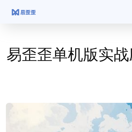
跳
至
内
容
易歪歪单机版实战