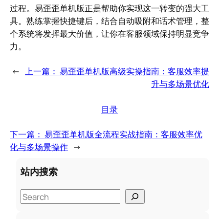
过程。易歪歪单机版正是帮助你实现这一转变的强大工
具。熟练掌握快捷键后，结合自动吸附和话术管理，整
个系统将发挥最大价值，让你在客服领域保持明显竞争
力。
←
上一篇：
易歪歪单机版高级实操指南：客服效率提
升与多场景优化
目录
下一篇：
易歪歪单机版全流程实战指南：客服效率优
化与多场景操作
→
站内搜索
S
e