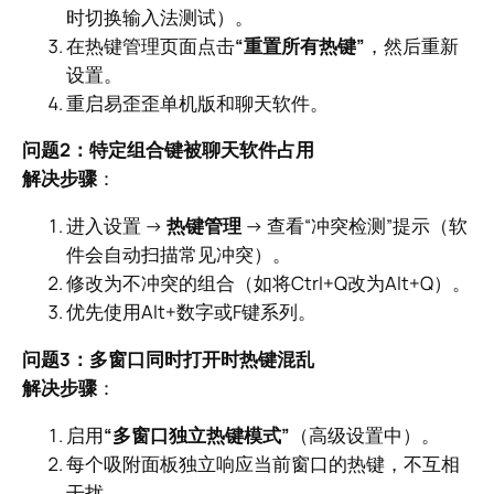
时切换输入法测试）。
在热键管理页面点击
“重置所有热键”
，然后重新
设置。
重启易歪歪单机版和聊天软件。
问题2：特定组合键被聊天软件占用
解决步骤
：
进入设置 →
热键管理
→ 查看“冲突检测”提示（软
件会自动扫描常见冲突）。
修改为不冲突的组合（如将Ctrl+Q改为Alt+Q）。
优先使用Alt+数字或F键系列。
问题3：多窗口同时打开时热键混乱
解决步骤
：
启用
“多窗口独立热键模式”
（高级设置中）。
每个吸附面板独立响应当前窗口的热键，不互相
干扰。