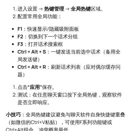
进入设置 →
热键管理
→
全局热键
区域。
配置常用全局功能：
F1
：快速显示/隐藏吸附面板
F2
：切换到下一个话术分组
F3
：打开话术搜索框
Ctrl + Alt + S
：一键发送当前选中话术（备用全
局发送键）
Ctrl + Alt + R
：刷新话术列表（应对偶尔缓存问
题）
点击
“应用”
保存。
测试：在任意聊天窗口按下全局热键，观察软件
是否立即响应。
小技巧
：全局热键建议避免与聊天软件自身快捷键重叠
（如微信的Ctrl+V粘贴），可使用F系列功能键或
Ctrl+Alt组合，冲突概率最低。