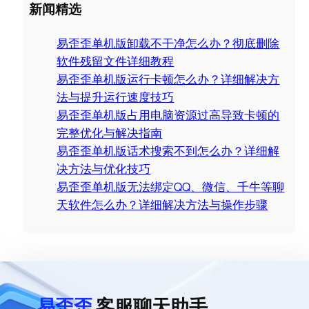
a
新闻精选
r
c
易歪歪单机版卸载不干净怎么办？彻底删除
h
软件残留文件详细教程
易歪歪单机版运行卡顿怎么办？详细解决方
法与提升运行速度技巧
易歪歪单机版占用电脑资源过高导致卡顿的
完整优化与解决指南
易歪歪单机版话术搜索不到怎么办？详细解
决方法与优化技巧
易歪歪单机版无法绑定QQ、微信、千牛等聊
天软件怎么办？详细解决方法与操作步骤
易歪歪
客服聊天助手