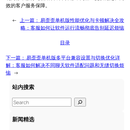
效的客户服务保障。
←
上一篇：
易歪歪单机版性能优化与卡顿解决全攻
略：客服如何让软件运行流畅彻底告别延迟烦恼
目录
下一篇：
易歪歪单机版多平台兼容设置与切换优化详
解：客服如何解决不同聊天软件适配问题和无缝切换烦
恼
→
站内搜索
S
e
a
新闻精选
r