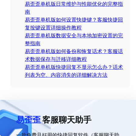
c
易歪歪单机版日常维护与性能优化的完整指
h
南
易歪歪单机版如何设置快捷键？客服快捷回
复按键设置详细操作教程
易歪歪单机版数据安全与本地加密设置的完
整指南
易歪歪单机版如何备份和恢复话术？客服话
术数据保存与迁移详细教程
易歪歪单机版快捷回复不显示怎么办？话术
列表为空、内容消失的详细解决方法
易歪歪
客服聊天助手
一款免费且好用的快捷回复软件（客服聊天助