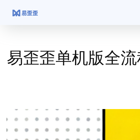
跳
至
内
容
易歪歪单机版全流