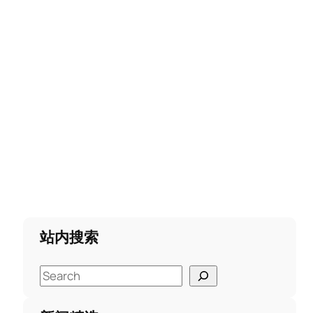
站内搜索
S
e
a