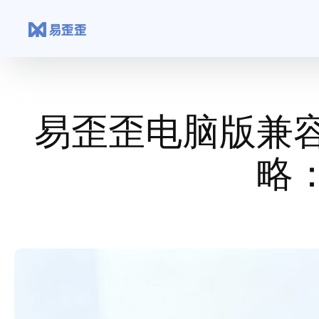
跳
至
内
容
易歪歪电脑版兼
略