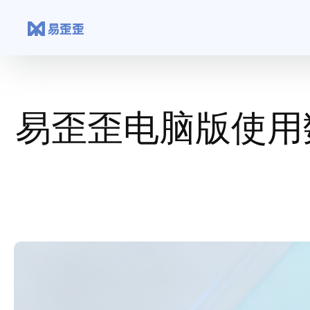
跳
至
内
容
易歪歪电脑版使用