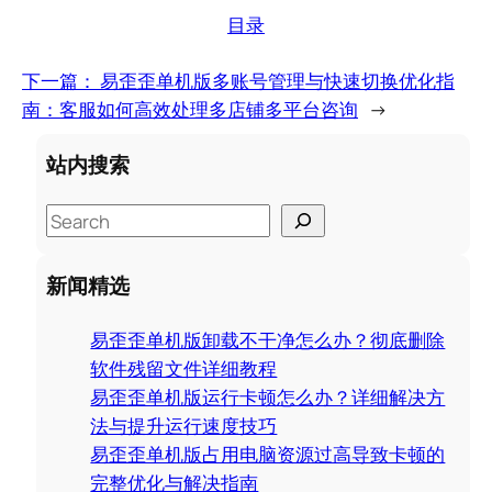
目录
下一篇：
易歪歪单机版多账号管理与快速切换优化指
南：客服如何高效处理多店铺多平台咨询
→
站内搜索
S
e
a
新闻精选
r
c
易歪歪单机版卸载不干净怎么办？彻底删除
h
软件残留文件详细教程
易歪歪单机版运行卡顿怎么办？详细解决方
法与提升运行速度技巧
易歪歪单机版占用电脑资源过高导致卡顿的
完整优化与解决指南