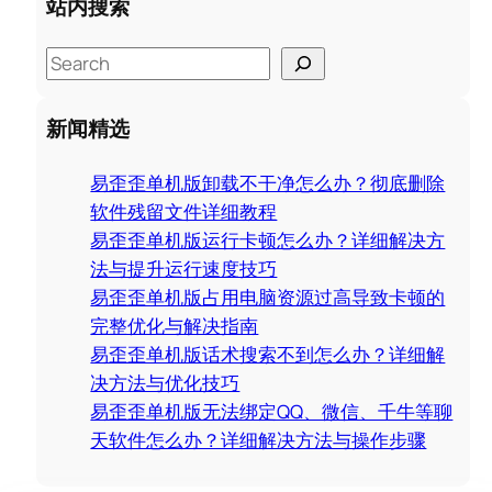
站内搜索
S
e
a
新闻精选
r
c
易歪歪单机版卸载不干净怎么办？彻底删除
h
软件残留文件详细教程
易歪歪单机版运行卡顿怎么办？详细解决方
法与提升运行速度技巧
易歪歪单机版占用电脑资源过高导致卡顿的
完整优化与解决指南
易歪歪单机版话术搜索不到怎么办？详细解
决方法与优化技巧
易歪歪单机版无法绑定QQ、微信、千牛等聊
天软件怎么办？详细解决方法与操作步骤