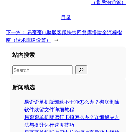
（售后沟通篇）
目录
下一篇：
易歪歪电脑版客服快捷回复库搭建全流程指
南（话术库建设篇）
→
站内搜索
S
e
a
新闻精选
r
c
易歪歪单机版卸载不干净怎么办？彻底删除
h
软件残留文件详细教程
易歪歪单机版运行卡顿怎么办？详细解决方
法与提升运行速度技巧