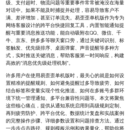
级、支付超时、物流问题等重要事件常常被淹没在海量
对话中。如果不能及时捕捉并处理，容易导致客户不
满、差评增加，甚至订单流失。易歪歪单机版作为专为
网络客服设计的跨平台快捷回复工具，内置智能通知提
醒与重要消息推送功能，能自动吸附在QQ、微信、千
牛、京东、拼多多等聊天窗口旁，通过关键词识别、标
签触发、优先级排序、桌面弹窗、声音提醒等多种方
式，实时推送关键消息，帮助客服第一时间响应，构建
高效的“消息优先级处理机制”。
许多用户在使用易歪歪单机版时，最关心的就是如何设
置精准的提醒规则、如何避免提醒过多导致疲劳、如何
结合标签和变量实现个性化推送、如何在多账号多群环
境下统一管理通知、多平台兼容性问题等。本文将聚焦
这些核心痛点，提供从通知系统启用到高级规则定制、
再到疲劳防护、跨平台优化、数据统计复盘和实战案例
的完整操作步骤、详细参数设置和问题排查方法。通过
一步步点击路径、规则模板示例和效果量化，帮助你将