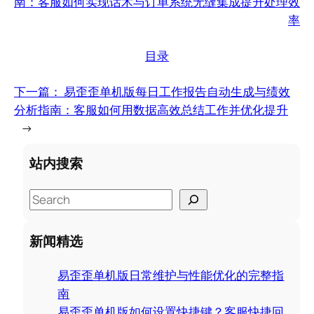
南：客服如何实现话术与订单系统无缝集成提升处理效
率
目录
下一篇：
易歪歪单机版每日工作报告自动生成与绩效
分析指南：客服如何用数据高效总结工作并优化提升
→
站内搜索
S
e
a
新闻精选
r
c
易歪歪单机版日常维护与性能优化的完整指
h
南
易歪歪单机版如何设置快捷键？客服快捷回