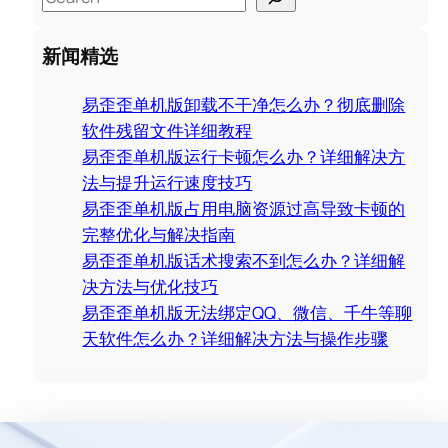
e
a
新闻精选
r
c
易歪歪单机版卸载不干净怎么办？彻底删除
h
软件残留文件详细教程
易歪歪单机版运行卡顿怎么办？详细解决方
法与提升运行速度技巧
易歪歪单机版占用电脑资源过高导致卡顿的
完整优化与解决指南
易歪歪单机版话术搜索不到怎么办？详细解
决方法与优化技巧
易歪歪单机版无法绑定QQ、微信、千牛等聊
天软件怎么办？详细解决方法与操作步骤