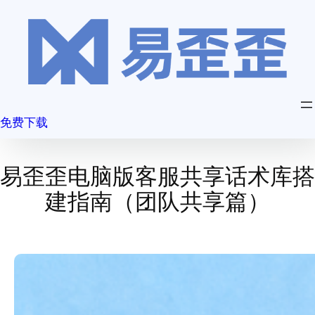
跳
至
内
容
免费下载
易歪歪电脑版客服共享话术库搭
建指南（团队共享篇）