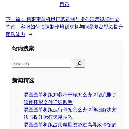
目录
下一篇：
易歪歪单机版屏幕录制与操作演示视频生成
指南：客服如何快速制作培训材料与问题复盘视频提升
团队能力
→
站内搜索
S
e
a
新闻精选
r
c
易歪歪单机版卸载不干净怎么办？彻底删除
h
软件残留文件详细教程
易歪歪单机版运行卡顿怎么办？详细解决方
法与提升运行速度技巧
易歪歪单机版占用电脑资源过高导致卡顿的