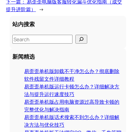
下一篇：
易歪歪电脑版客服转化漏斗优化指南（成交
提升进阶篇）
→
站内搜索
S
e
a
新闻精选
r
c
易歪歪单机版卸载不干净怎么办？彻底删除
h
软件残留文件详细教程
易歪歪单机版运行卡顿怎么办？详细解决方
法与提升运行速度技巧
易歪歪单机版占用电脑资源过高导致卡顿的
完整优化与解决指南
易歪歪单机版话术搜索不到怎么办？详细解
决方法与优化技巧