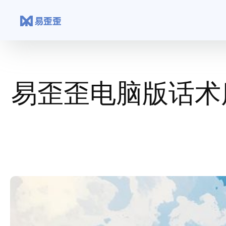
跳
至
内
容
易歪歪电脑版话术