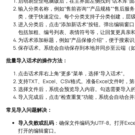
启动易歪歪电脑版后，在主界面左侧找到“话术库”面
输入分类名称，例如“售前咨询”“产品规格”“售后服
类，便于快速定位。每个分类支持子分类创建，层
进入分类后，点击“添加新话术”按钮。弹出编辑窗口
包括加粗、编号列表、表情符号等，让回复更具亲
为话术添加标题，例如“产品保修介绍”，便于搜索识
保存话术。系统会自动保存到本地并同步至云端（
批量导入话术的操作方法：
点击话术库右上角“更多”菜单，选择“导入话术”。
支持TXT、Excel、CSV格式。准备Excel文
选择文件后，系统会预览导入内容。勾选需要导入的
导入完成后，点击“检查重复”功能，系统会自动合
常见导入问题解决：
导入失败或乱码
：确保文件编码为UTF-8。打开Exc
打开的编辑窗口。