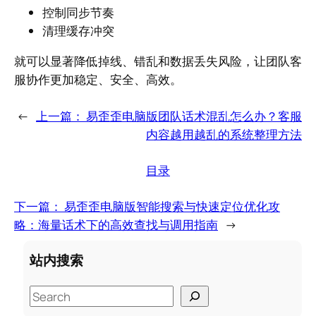
控制同步节奏
清理缓存冲突
就可以显著降低掉线、错乱和数据丢失风险，让团队客
服协作更加稳定、安全、高效。
←
上一篇：
易歪歪电脑版团队话术混乱怎么办？客服
内容越用越乱的系统整理方法
目录
下一篇：
易歪歪电脑版智能搜索与快速定位优化攻
略：海量话术下的高效查找与调用指南
→
站内搜索
S
e