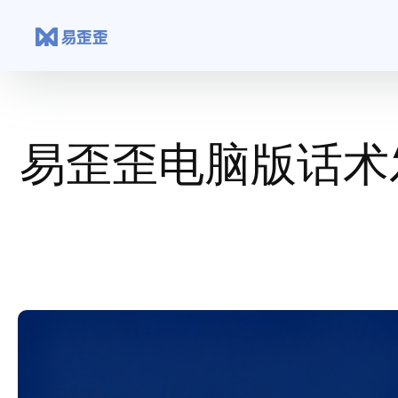
跳
至
内
容
易歪歪电脑版话术