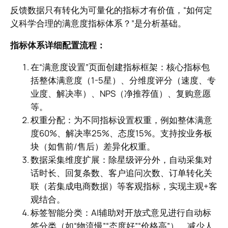
反馈数据只有转化为可量化的指标才有价值，“如何定
义科学合理的满意度指标体系？”是分析基础。
指标体系详细配置流程：
在“满意度设置”页面创建指标框架：核心指标包
括整体满意度（1-5星）、分维度评分（速度、专
业度、解决率）、NPS（净推荐值）、复购意愿
等。
权重分配：为不同指标设置权重，例如整体满意
度60%、解决率25%、态度15%。支持按业务板
块（如售前/售后）差异化权重。
数据采集维度扩展：除星级评分外，自动采集对
话时长、回复条数、客户追问次数、订单转化关
联（若集成电商数据）等客观指标，实现主观+客
观结合。
标签智能分类：AI辅助对开放式意见进行自动标
签分类（如“物流慢”“态度好”“价格高”），减少人