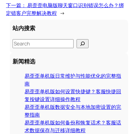
下一篇：
易歪歪电脑版聊天窗口识别错误怎么办？绑
定错客户完整解决教程
→
站内搜索
S
e
a
新闻精选
r
c
易歪歪单机版日常维护与性能优化的完整指
h
南
易歪歪单机版如何设置快捷键？客服快捷回
复按键设置详细操作教程
易歪歪单机版数据安全与本地加密设置的完
整指南
易歪歪单机版如何备份和恢复话术？客服话
术数据保存与迁移详细教程